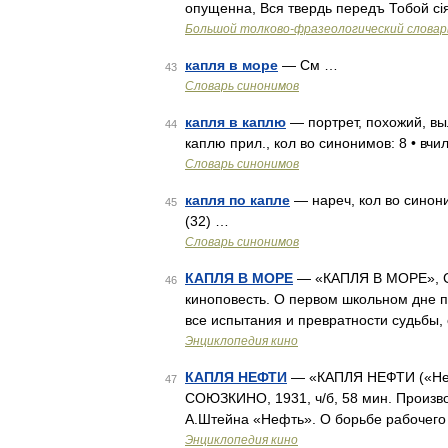
опущенна, Вся твердь передъ Тобой сія
Большой толково-фразеологический словар
капля в море
— См …
43
Словарь синонимов
капля в каплю
— портрет, похожий, вы
44
каплю прил., кол во синонимов: 8 • вчил
Словарь синонимов
капля по капле
— нареч, кол во синоним
45
(32) …
Словарь синонимов
КАПЛЯ В МОРЕ
— «КАПЛЯ В МОРЕ», СС
46
киноповесть. О первом школьном дне 
все испытания и превратности судьбы,
Энциклопедия кино
КАПЛЯ НЕФТИ
— «КАПЛЯ НЕФТИ («Неза
47
СОЮЗКИНО, 1931, ч/б, 58 мин. Произво
А.Штейна «Нефть». О борьбе рабочего 
Энциклопедия кино