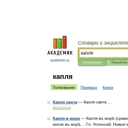
Словари и энциклоп
academic.ru
Толкования
Переводы
капля
Толкование
Перевод
Книги
Капля света
— Капля света …
41
Википедия
Капля в море
— Капля въ морѣ (сравни
42
капля въ морѣ.... Гл. Успенскій. Новыя