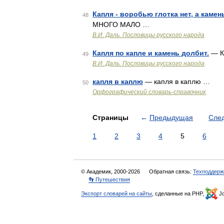
Капля - воробью глотка нет, а камен
48
МНОГО МАЛО …
В.И. Даль. Пословицы русского народа
Капля по капле и камень долбит.
— К
49
В.И. Даль. Пословицы русского народа
капля в каплю
— капля в каплю …
50
Орфографический словарь-справочник
Страницы
←
Предыдущая
Сле
1
2
3
4
5
6
© Академик, 2000-2026
Обратная связь:
Техподдерж
👣 Путешествия
Экспорт словарей на сайты
, сделанные на PHP,
Jo