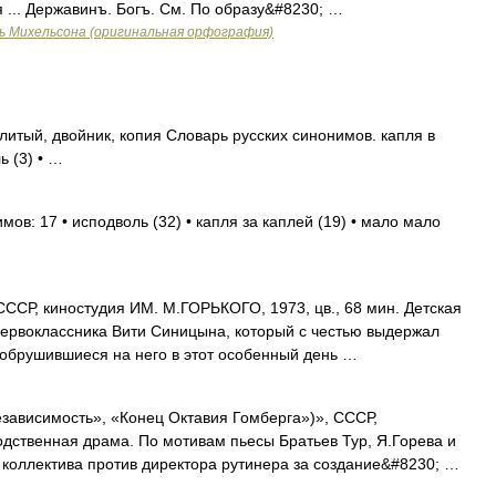
 ... Державинъ. Богъ. См. По образу&#8230; …
ь Михельсона (оригинальная орфография)
литый, двойник, копия Словарь русских синонимов. капля в
ь (3) • …
ов: 17 • исподволь (32) • капля за каплей (19) • мало мало
СР, киностудия ИМ. М.ГОРЬКОГО, 1973, цв., 68 мин. Детская
первоклассника Вити Синицына, который с честью выдержал
 обрушившиеся на него в этот особенный день …
висимость», «Конец Октавия Гомберга»)», СССР,
дственная драма. По мотивам пьесы Братьев Тур, Я.Горева и
коллектива против директора рутинера за создание&#8230; …