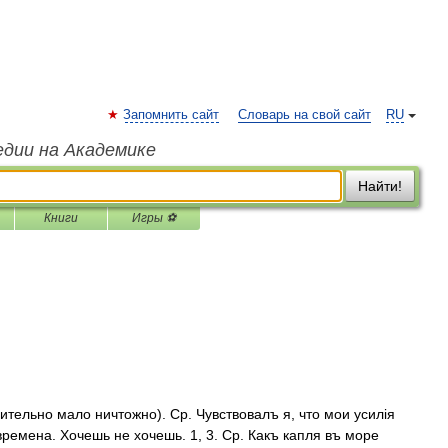
Запомнить сайт
Словарь на свой сайт
RU
едии на Академике
Найти!
Книги
Игры ⚽
тельно мало ничтожно). Ср. Чувствовалъ я, что мои усилія
 времена. Хочешь не хочешь. 1, 3. Ср. Какъ капля въ море