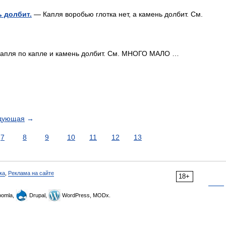
ь долбит.
— Капля воробью глотка нет, а камень долбит. См.
апля по капле и камень долбит. См. МНОГО МАЛО …
дующая
→
7
8
9
10
11
12
13
ка
,
Реклама на сайте
18+
omla,
Drupal,
WordPress, MODx.